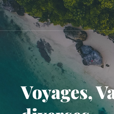
Passer
au
contenu
Voyages, Va